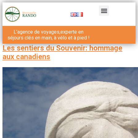
L’agence de voyages,experte en
séjours clés en main, à vélo et à pied !
Les sentiers du Souvenir: hommage
aux canadiens