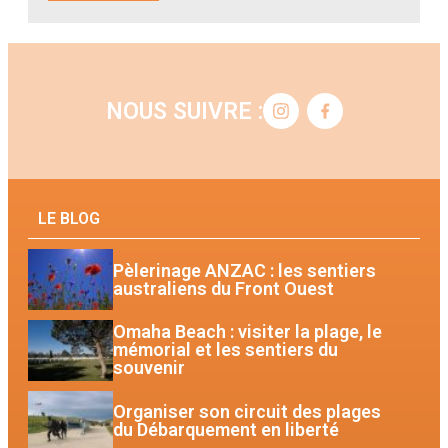
NOUS SUIVRE :
LE BLOG
Pèlerinage ANZAC : les sentiers
australiens du Front Ouest
Omaha Beach : visiter la plage, le
mémorial et les sentiers du
souvenir
Organiser son circuit des plages
du Débarquement en liberté