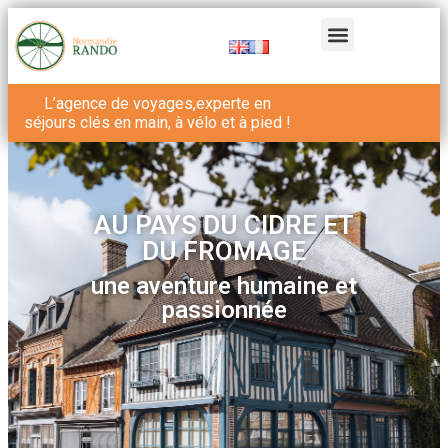
L’agence de voyages,experte en
séjours clés en main, à vélo et à pied !
AU PAYS DU CIDRE ET
DU FROMAGE
une aventure humaine et
passionnée