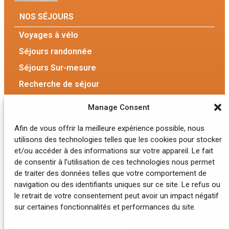
NOS SÉJOURS
Voyages à vélo
Séjours randonnée
Séjours Sur-mesure
Recherche de séjour
NOTRE AGENCE
Manage Consent
L’histoire de Normandie Rando
Afin de vous offrir la meilleure expérience possible, nous
utilisons des technologies telles que les cookies pour stocker
L’équipe
et/ou accéder à des informations sur votre appareil. Le fait
de consentir à l’utilisation de ces technologies nous permet
Nos engagements
de traiter des données telles que votre comportement de
navigation ou des identifiants uniques sur ce site. Le refus ou
Nos hébergements
le retrait de votre consentement peut avoir un impact négatif
sur certaines fonctionnalités et performances du site.
Foire aux questions