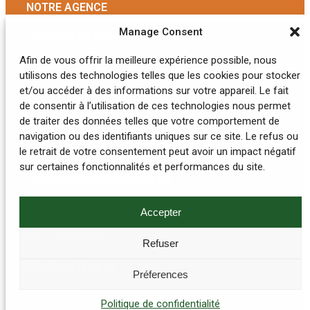
NOTRE AGENCE
Manage Consent
L’histoire de Normandie Rando
Afin de vous offrir la meilleure expérience possible, nous
L’équipe
utilisons des technologies telles que les cookies pour stocker
et/ou accéder à des informations sur votre appareil. Le fait
Nos engagements
de consentir à l’utilisation de ces technologies nous permet
de traiter des données telles que votre comportement de
Nos hébergements
navigation ou des identifiants uniques sur ce site. Le refus ou
le retrait de votre consentement peut avoir un impact négatif
Foire aux questions
sur certaines fonctionnalités et performances du site.
INFORMATIONS GÉNÉRALES
Mon compte
Accepter
Nous contacter
Refuser
Mentions légales
Préferences
CGU-CGV
Politique de confidentialité