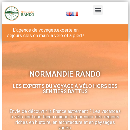
L’agence de voyages,experte en
séjours clés en main, à vélo et à pied !
NORMANDIE RANDO
LES EXPERTS DU VOYAGE À VÉLO HORS DES
SENTIERS BATTUS
Envie de découvrir la France autrement ? Les vacances
à vélo sont une façon unique de parcourir des régions
riches en histoire, en architecture et en paysages
variés.