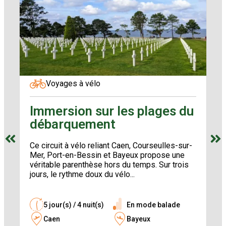
Voyages à vélo
Immersion sur les plages du
L
débarquement
Po
Ce circuit à vélo reliant Caen, Courseulles-sur-
pr
Mer, Port-en-Bessin et Bayeux propose une
Se
véritable parenthèse hors du temps. Sur trois
Ca
jours, le rythme doux du vélo...
5 jour(s) / 4 nuit(s)
En mode balade
Caen
Bayeux