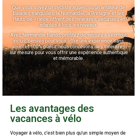
Que vous soyez un cycliste aguerri ou un amateur de
balades tranquilles, la Normandie, la Bretagne et les
Hauts-de-France offrent des itinéraires sécurisés et
adaptés à tous les niveaux.
Avec Normandie Rando, profitez de séjours à vélo tout
inclus, pensés pour vous offrir une expérience sans
souci et 100% plaisir.
nous concevons des itinéraires
sur mesure pour vous offrir une expérience authentique
et mémorable.
Les avantages des
vacances à vélo
Voyager à vélo, c’est bien plus qu’un simple moyen de