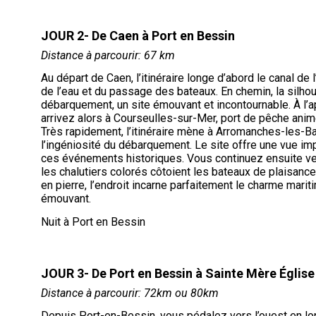
JOUR 2- De Caen à Port en Bessin
Distance à parcourir: 67 km
Au départ de Caen, l’itinéraire longe d’abord le canal de
de l’eau et du passage des bateaux. En chemin, la silh
débarquement, un site émouvant et incontournable. À l’app
arrivez alors à Courseulles-sur-Mer, port de pêche anim
Très rapidement, l’itinéraire mène à Arromanches-les-Bai
l’ingéniosité du débarquement. Le site offre une vue imp
ces événements historiques. Vous continuez ensuite vers
les chalutiers colorés côtoient les bateaux de plaisa
en pierre, l’endroit incarne parfaitement le charme mari
émouvant.
Nuit à Port en Bessin
JOUR 3- De Port en Bessin à Sainte Mère Église
Distance à parcourir: 72km ou 80km
Depuis Port-en-Bessin, vous pédalez vers l’ouest en longe