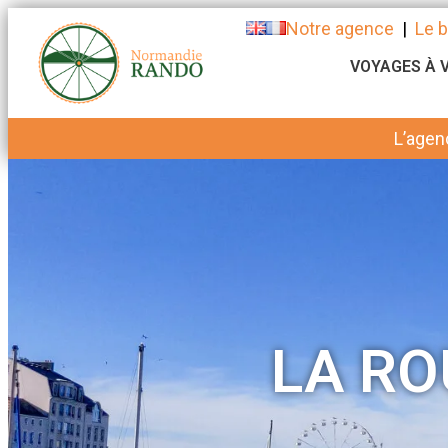
Notre agence
|
Le b
VOYAGES À 
L’agen
LA RO