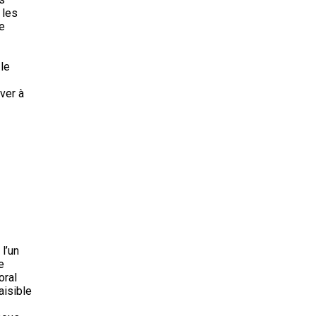
 les
e
 le
ver à
 l’un
e
oral
aisible