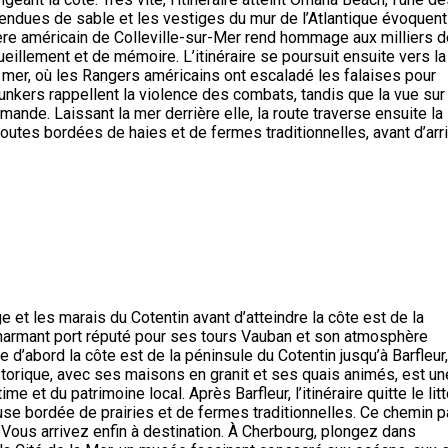
dues de sable et les vestiges du mur de l’Atlantique évoquent
ière américain de Colleville-sur-Mer rend hommage aux milliers d
ueillement et de mémoire. L’itinéraire se poursuit ensuite vers la
 mer, où les Rangers américains ont escaladé les falaises pour
unkers rappellent la violence des combats, tandis que la vue sur
mande. Laissant la mer derrière elle, la route traverse ensuite la
tes bordées de haies et de fermes traditionnelles, avant d’arri
e et les marais du Cotentin avant d’atteindre la côte est de la
charmant port réputé pour ses tours Vauban et son atmosphère
 d’abord la côte est de la péninsule du Cotentin jusqu’à Barfleur,
storique, avec ses maisons en granit et ses quais animés, est un
 et du patrimoine local. Après Barfleur, l’itinéraire quitte le litt
ueuse bordée de prairies et de fermes traditionnelles. Ce chemin p
 Vous arrivez enfin à destination. À Cherbourg, plongez dans