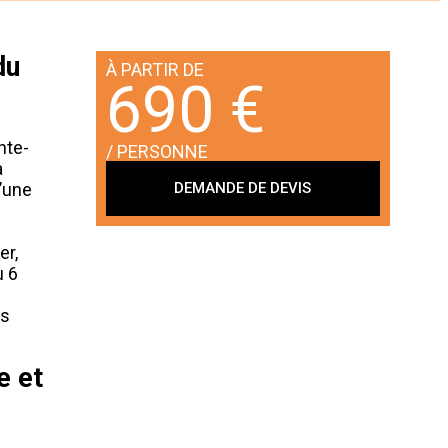
du
À PARTIR DE
690 €
nte-
/ PERSONNE
a
DEMANDE DE DEVIS
l’une
er,
u 6
ts
e et