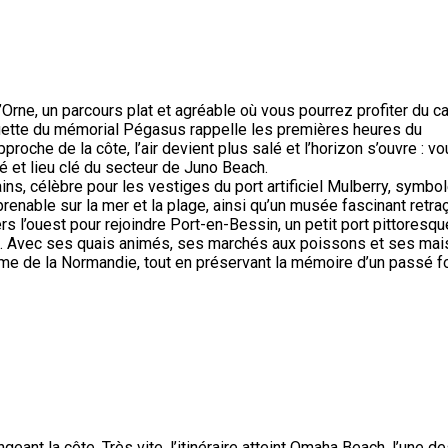
 l’Orne, un parcours plat et agréable où vous pourrez profiter du c
ouette du mémorial Pégasus rappelle les premières heures du
roche de la côte, l’air devient plus salé et l’horizon s’ouvre : v
é et lieu clé du secteur de Juno Beach.
ns, célèbre pour les vestiges du port artificiel Mulberry, symbo
renable sur la mer et la plage, ainsi qu’un musée fascinant retra
 l’ouest pour rejoindre Port-en-Bessin, un petit port pittoresqu
nce. Avec ses quais animés, ses marchés aux poissons et ses ma
time de la Normandie, tout en préservant la mémoire d’un passé fo
ant la côte. Très vite, l’itinéraire atteint Omaha Beach, l’une d