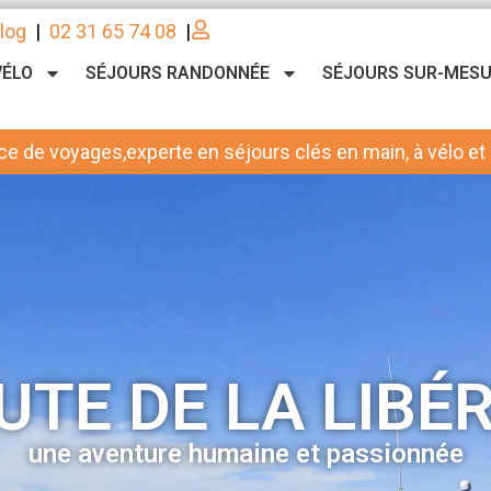
log
|
02 31 65 74 08
|
VÉLO
SÉJOURS RANDONNÉE
SÉJOURS SUR-MES
ce de voyages,experte en séjours clés en main, à vélo et à
UTE DE LA LIBÉ
une aventure humaine et passionnée