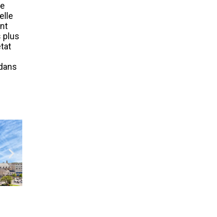
le
elle
ent
s plus
tat
 dans