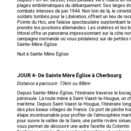
plages emblématiques du débarquement. Ses larges éten
combats intenses de juin 1944. Non loin de là, le cimet
soldats tombés pour la Libération, offrant un lieu de rec
Pointe du Hoc, une falaise spectaculaire surplombant la
prendre les positions allemandes. Les cratères et les b
littoral offre un panorama impressionnant sur la côte nor
campagne normande où vous pédalerez sur de petites rou
Sainte-Mère-Église.
Nuit à Sainte Mère Église
JOUR 4- De Sainte Mère Église à Cherbourg
Distance à parcourir: 73km ou 88km
Depuis Sainte-Mère-Église, l’itinéraire traverse le bocag
péninsule. La route mène à Saint-Vaast-la-Hougue, un 
maritime. Depuis Saint-Vaast-la-Hougue, l’itinéraire longe
des plus beaux villages de France. Ce port de pêche hi
étape incontournable pour profiter de l’atmosphère maritime
pour suivre la vallée de la Saire, une petite rivière sin
vous permet de découvrir une autre facette du Cotentin.