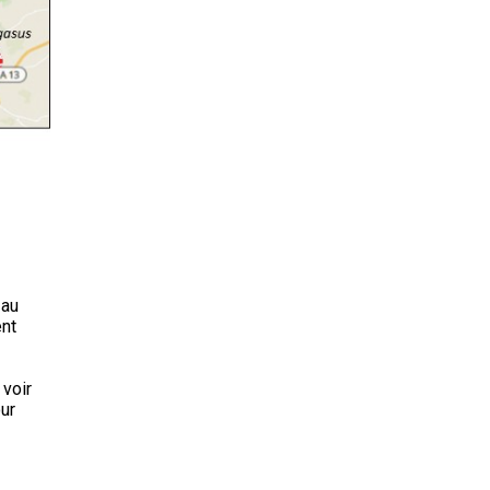
 au
ent
 voir
ur