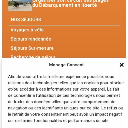
du Débarquement en liberté
NOS SÉJOURS
Voyages à vélo
Séjours randonnée
Séjours Sur-mesure
Recherche de séjour
Manage Consent
NOTRE AGENCE
Afin de vous offrir la meilleure expérience possible, nous
L’histoire de Normandie Rando
utilisons des technologies telles que les cookies pour stocker
et/ou accéder à des informations sur votre appareil. Le fait
L’équipe
de consentir à l’utilisation de ces technologies nous permet
de traiter des données telles que votre comportement de
Nos engagements
navigation ou des identifiants uniques sur ce site. Le refus ou
le retrait de votre consentement peut avoir un impact négatif
Nos hébergements
sur certaines fonctionnalités et performances du site.
Foire aux questions