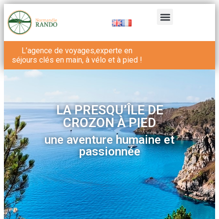
L’agence de voyages,experte en
séjours clés en main, à vélo et à pied !
LA PRESQU’ÎLE DE
CROZON À PIED
une aventure humaine et
passionnée