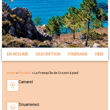
EN RÉSUMÉ
DESCRIPTION
ITINÉRAIRE
HÉBER
Home
»
Produits
»
La Presqu’île de Crozon à pied
Camaret
Douarnenez