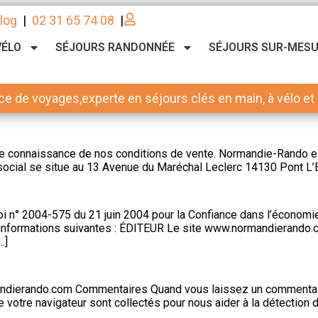
log
|
02 31 65 74 08
|
VÉLO
SÉJOURS RANDONNÉE
SÉJOURS SUR-MES
ce de voyages,experte en séjours clés en main, à vélo et à
re connaissance de nos conditions de vente. Normandie-Rando e
e social se situe au 13 Avenue du Maréchal Leclerc 14130 Pont L’
oi n° 2004-575 du 21 juin 2004 pour la Confiance dans l’économie
s informations suivantes : ÉDITEUR Le site www.normandierando.
…]
andierando.com Commentaires Quand vous laissez un commentaire 
 de votre navigateur sont collectés pour nous aider à la détecti