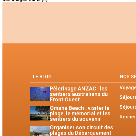
LE BLOG
NOS S
Voyage
Pèlerinage ANZAC : les
sentiers australiens du
Séjour
Front Ouest
Séjour
Omaha Beach : visiter la
plage, le mémorial et les
Recher
sentiers du souvenir
Organiser son circuit des
plages du Débarquement