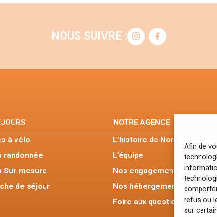
NOUS SUIVRE :
ÉJOURS
NOTRE AGENCE
s à vélo
L’histoire de Normandie Ra
Afin de vo
s randonnée
L’équipe
technologi
informatio
s Sur-mesure
Nos engagements
technologi
che de séjour
Nos hébergements
comporteme
refus ou l
Foire aux questions
sur certai