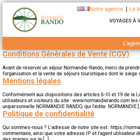
Notre agence
|
Le b
VOYAGES À 
L’agen
Conditions Générales de Vente (CGV)
Avant de réserver un séjour Normandie-Rando, merci de prend
l’organisation et la vente de séjours touristiques dont le sièg
Mentions légales
Conformément aux dispositions des articles 6-III et 19 de la L
utilisateurs et visiteurs du site : www.normandierando.com le
unipersonnelle NORMANDIE RANDO, qui l’édite. NORMANDIE [
Politique de confidentialité
Qui sommes-nous ? L’adresse de notre site est : https://norm
commentaire, ainsi que votre adresse IP et l’agent utilisateur
des images sur le […]